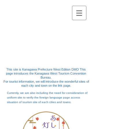
Kanagawa west
Kanagawa West
Tourism Convention
Bureau
This site is Kanagawa Prefecture West Edition DMO
This
page introduces the Kanagawa West Tourism Convention
Bureau.
For tourist information,
we will introduce the wonderful sites of
each city and town on the link page.
Currently,
we
are
also including the need for consideration of
uniform site to verify the foreign language page access
situation of tourism site of each cities and
towns.